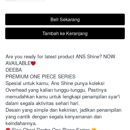
Beli Sekarang
`
Tambah ke Keranjang
`
Are you ready for latest product ANS Shine? NOW 
AVAILABLE
DEEBA
PREMIUM ONE PIECE SERIES
Spesial untuk kamu, Ans Shine punya koleksi 
Overhead yang kalian tunggu-tunggu. Pastinya 
memudahkan kamu untuk lengkapi penampilan syar'i 
dalam segala aktivitas sehari hari.
Desain yang simple dan kekinian, jadikan penampilan 
yang cantik dengan segala kenyamanan dan 
keindahannya.
 Size Chart Deeba One Piece Series 