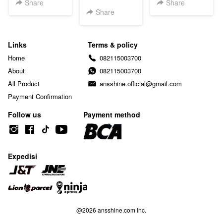
Share
Share
Share
Links
Terms & policy
Home
082115003700
About
082115003700
All Product
ansshine.official@gmail.com
Payment Confirmation
Follow us
Payment method
Expedisi
@
2026
ansshine.com Inc.