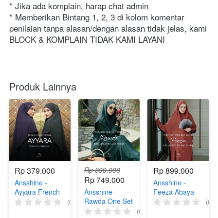
* Jika ada komplain, harap chat admin
* Memberikan Bintang 1, 2, 3 di kolom komentar 
penilaian tanpa alasan/dengan alasan tidak jelas, kami 
BLOCK & KOMPLAIN TIDAK KAMI LAYANI
Produk Lainnya
Rp 379.000
Rp 899.000
Rp 899.000
Rp 749.000
Ansshine -
Ansshine -
Ayyara French
Ansshine -
Feeza Abaya
Khimar
Rawda One Set
Series
(0)
(0)
Series
(0)