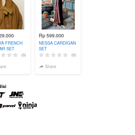
29.000
Rp 599.000
YA FRENCH
NESSA CARDIGAN
AR SET
SET
ed Edition]
(0)
(0)
are
Share
isi