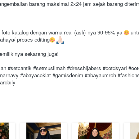
 Pengembalian barang maksimal 2x24 jam sejak barang diteri
 foto katalog dengan warna real (asli) nya 90-95% ya 
 unt
ahaya/ proses editing
milikinya sekarang juga!
ah #setcantik #setmuslimah #dresshijabers #ootdsyari #oot
marnavy #abayacoklat #gamisdenim #abayaumroh #fashionsy
ardaily