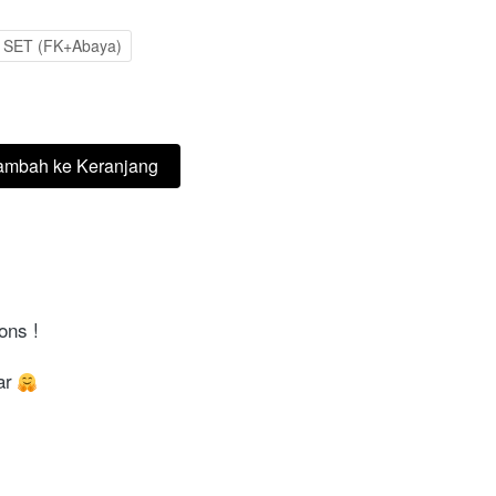
SET (FK+Abaya)
ambah ke Keranjang
ons !
ar 