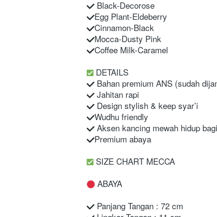
 Black-Decorose
Egg Plant-Eldeberry
Cinnamon-Black
Mocca-Dusty Pink
Coffee Milk-Caramel
 DETAILS
 Bahan premium ANS (sudah dija
 Jahitan rapi
 Design stylish & keep syar’i
Wudhu friendly
 Aksen kancing mewah hidup bag
Premium abaya
 SIZE CHART MECCA
 ABAYA
 Panjang Tangan : 72 cm
 Lingkar Tangan : 11 cm