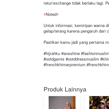
retur/exchange tidak berlaku lagi.
Noted
Untuk informasi, kemiripan warna di
gelap/terang karena pengaruh dari c
Pastikan kamu jadi yang pertama me
#hijrahku #ansshine #fashionmuslim
#ootdgamis #ootddressmuslim #khi
#frenchkhimarpremium #frenchkhim
Produk Lainnya