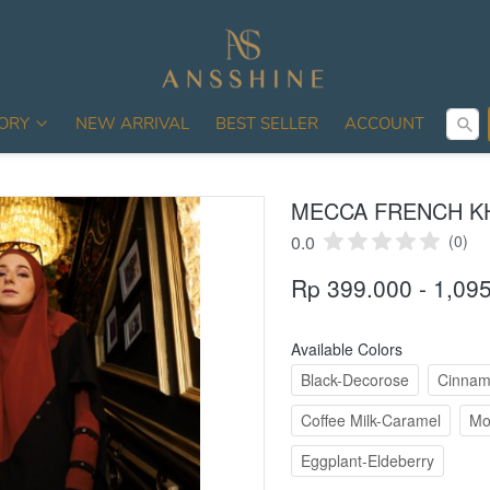
C
ORY
NEW ARRIVAL
BEST SELLER
ACCOUNT
MECCA FRENCH K
0.0
(0)
Rp 399.000 - 1,09
Available Colors
Black-Decorose
Cinnam
Coffee Milk-Caramel
Mo
Eggplant-Eldeberry