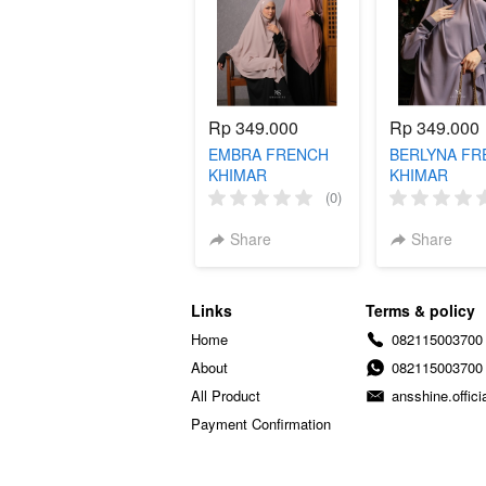
Rp 349.000
Rp 349.000
EMBRA FRENCH
BERLYNA FR
KHIMAR
KHIMAR
(0)
Share
Share
Links
Terms & policy
Home
082115003700
About
082115003700
All Product
ansshine.offic
Payment Confirmation