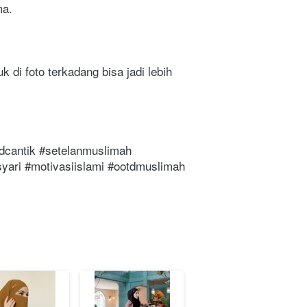
ma.
uk di foto terkadang bisa jadi lebih 
dcantik #setelanmuslimah 
ari #motivasiislami #ootdmuslimah 