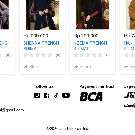
Rp 999.000
Rp 799.000
Rp 7
ENCH
SHENNA FRENCH
NEEMA FRENCH
HANI
KHIMAR
KHIMAR
KHIM
[Limit
(0)
(0)
(0)
Share
Share
Sh
Follow us
Payment method
Exped
ial@gmail.com
@
2026
ansshine.com Inc.