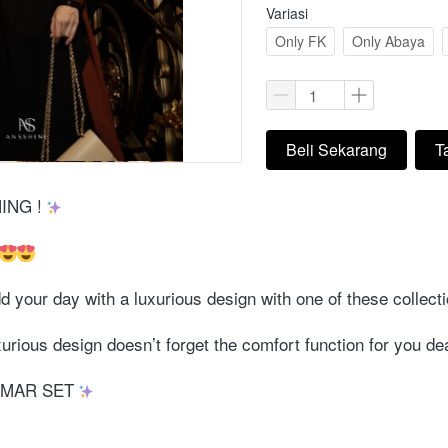
Variasi
Only FK
Only Abaya
Beli Sekarang
T
`
`
ING ! 
 your day with a luxurious design with one of these collecti
urious design doesn’t forget the comfort function for you de
MAR SET 