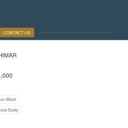
ari ...
`
CONTACT US
HIMAR
5,000
on-Black
cca-Dusty